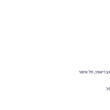
בריאותי, חל איסור
ל.