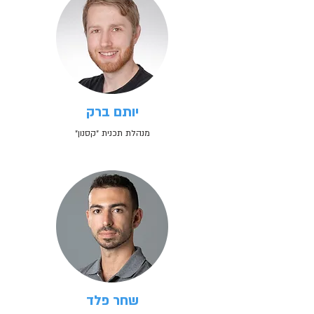
יותם ברק
מנהלת תכנית ״קסנון״
שחר פלד