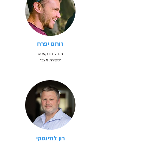
רותם יפרח
מנהל פודקאסט
״סקירת מצב״
רון לוזינסקי