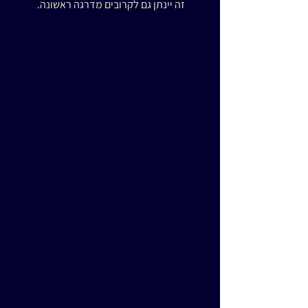
זה יינתן גם לקרובים מדרגה ראשונה.
מטרת הפרויקט
קהילת מגדלור שמה לעצמה כמטרה לתמוך
בכל אחד ואחת מאיתנו הזקוקים לסיוע. חשוב
לנו שכל אחד מחברות וחברי מגדלור ידע
שבמידה ויידרשו לעזרה תירתם הקהילה לתמוך
בכל האמצעים שעומדים לרשותנו, דרך גיוס
כספים, קשרים ופרסום דרך הקהילה
למי הפרויקט מיועד?
1.
בוגרי ובוגרות קורס חובלים
2.
קרובי משפחה מדרגה ראשונה