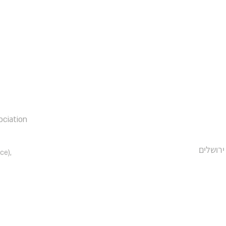
ociation
רים 23 (משרד רו״ח BDSK), ירושלים
ce),