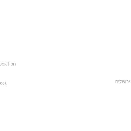
ociation
רים 23 (משרד רו״ח BDSK), ירושלים
ce),