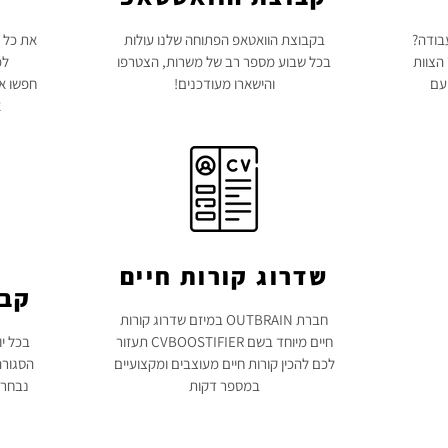
בודה?
בקבוצת הוואטאפ הפתוחה שלנו עולות
את כל ה
הצוות
בכל שבוע מספר רב של משרות, הצטרפו
למ
פעם
והישארו מעודכנים!
חפשו את
א
שדרוג קורות חיים
קבו
חברת OUTBRAIN במיזם שדרוג קורות
חיים מיוחד בשם CVBOOSTIFIER תעזור
בכל י
לכם להכין קורות חיים מעוצבים ומקצועיים
הסגורה
במספר דקות
נבחרו