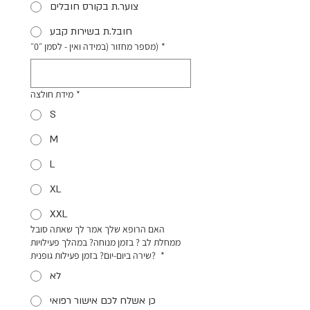
צוער.ת בקורס חובלים
חובל.ת בשירות קבע
*
מספר מחזור (במידה ואין - לסמן ״0״)
*
מידת חולצה
S
M
L
XL
XXL
האם הרופא שלך אמר לך שאתה סובל
ממחלת לב ? בזמן מנוחה? במהלך פעילויות
*
שירה ביום-יום? בזמן פעילות גופנית?
לא
כן אשלח לכם אישור רפואי