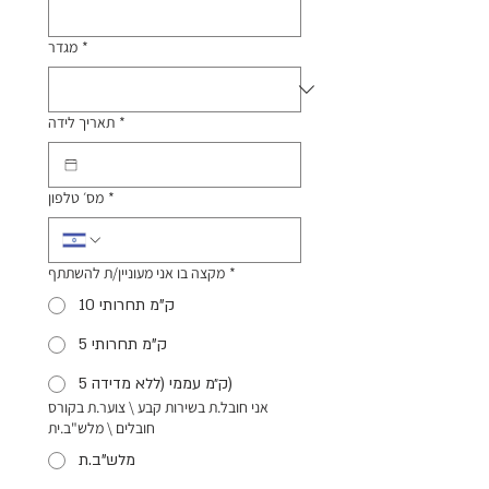
*
מגדר
*
תאריך לידה
*
מס׳ טלפון
*
מקצה בו אני מעוניין/ת להשתתף
10 ק"מ תחרותי
5 ק"מ תחרותי
5 ק״מ עממי (ללא מדידה)
אני חובל.ת בשירות קבע \ צוער.ת בקורס
חובלים \ מלש"ב.ית
מלש"ב.ת