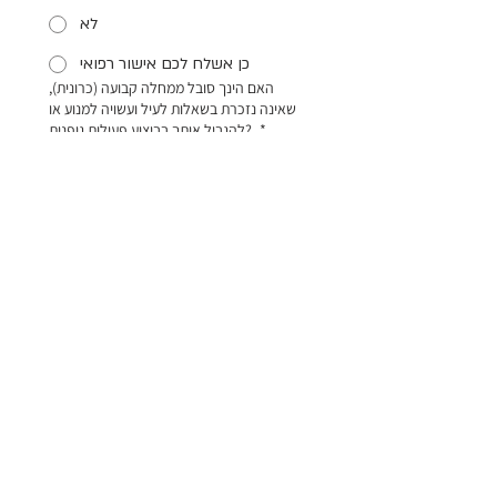
לא
כן אשלח לכם אישור רפואי
האם הינך סובל ממחלה קבועה (כרונית),
שאינה נזכרת בשאלות לעיל ועשויה למנוע או
*
להגביל אותך בביצוע פעילות גופנית?
לא
כן אשלח לכם אישור רפואי
לנשים בהריון - ההאם ההריון הזה או כל קודם
*
הוגדר הריון בסיכון?
לא
כן אשלח לכם אישור רפואי
הנני מאשר שאני בריא/ה ומוכן/ה 
למרוץ, התאמנתי כנדרש ואם יהיה 
שינוי במצבי הגופני אודיע על כך 
להפקת האירוע ואקבל את אישורם 
להשתתפות
*
הנני מאשר/ת את תקנון המרוץ, 