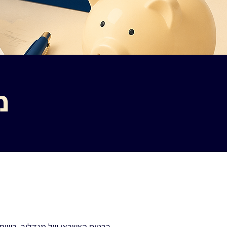
מ
כרטיס האשראי של מגדלור, בשיתו