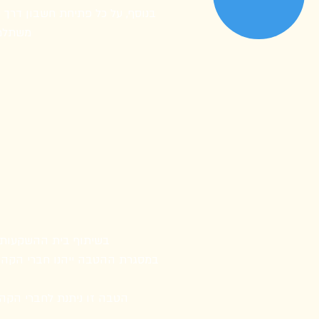
בנוסף, על כל פתיחת חשבון דרך
משתלמת
בשיתוף בית ההשקעות IBI, מוצעת לחברי קהילת מגדלור ולבני משפחותיהם הטבה ייחודית בפתיחת תיק השקע
הטבה זו ניתנת לחברי הקהי