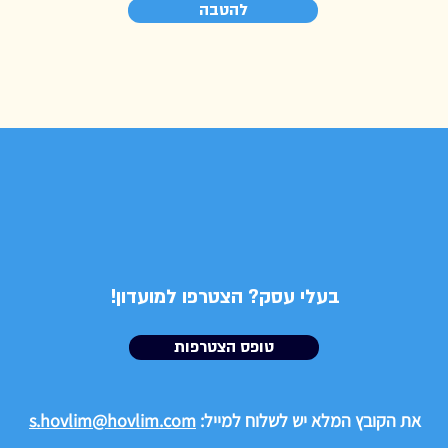
להטבה
בעלי עסק?
​ הצטרפו למועדון!
טופס הצטרפות
את הקובץ המלא יש לשלוח למייל:
s.hovlim@hovlim.com