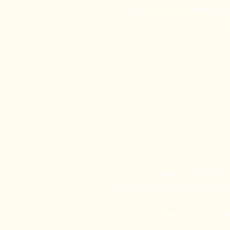
רפות מאפשרת גם ליהנות מהטבה
שפחה.
חברי הקהילה מהטבת הצטרפות בסך 250 ₪, פטור מדמי ניהול למשך 3 שנים, ממשק מסחר מתקדם, קורס מסחר
ק השקעות באמצעות IBI.