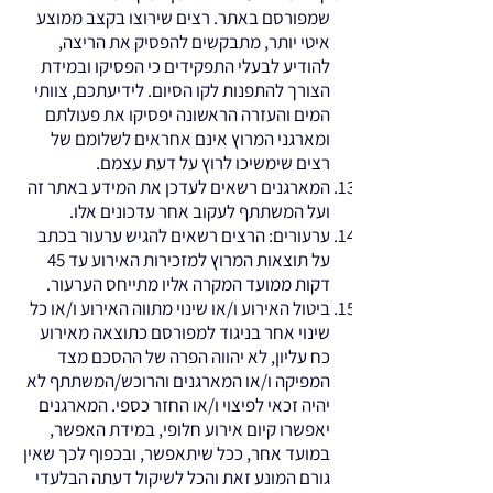
שמפורסם באתר. רצים שירוצו בקצב ממוצע
איטי יותר, מתבקשים להפסיק את הריצה,
להודיע לבעלי התפקידים כי הפסיקו ובמידת
הצורך להתפנות לקו הסיום. לידיעתכם, צוותי
המים והעזרה הראשונה יפסיקו את פעולתם
ומארגני המרוץ אינם אחראים לשלומם של
רצים שימשיכו לרוץ על דעת עצמם.
המארגנים רשאים לעדכן את המידע באתר זה
ועל המשתתף לעקוב אחר עדכונים אלו.
ערעורים: הרצים רשאים להגיש ערעור בכתב
על תוצאות המרוץ למזכירות האירוע עד 45
דקות ממועד המקרה אליו מתייחס הערעור.
ביטול האירוע ו/או שינוי מתווה האירוע ו/או כל
שינוי אחר בניגוד למפורסם כתוצאה מאירוע
כח עליון, לא יהווה הפרה של ההסכם מצד
המפיקה ו/או המארגנים והרוכש/המשתתף לא
יהיה זכאי לפיצוי ו/או החזר כספי. המארגנים
יאפשרו קיום אירוע חלופי, במידת האפשר,
במועד אחר, ככל שיתאפשר, ובכפוף לכך שאין
גורם המונע זאת והכל לשיקול דעתה הבלעדי