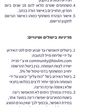
הפירוט המופיע בתקנון.
משתתפים שטרם מלאו להם 18 שנים ביום
המרוץ, מחוייבים באישור הורה בכתב.
אישור הצהרת משתתף כמוהו כאישור הנרשם
לתקנון הרישום.
מדיניות ביטולים ושינויים:
ביטולים יתאפשרו עד שבוע ימים לפני האירוע
על ידי שליחת מייל לכתובת:
community@hovlim.com
או ע״י פנייה
ישירה לצוות העמותה.‏ בגין ביטול ההרשמה
יחוייב המשתתף בדמי טיפול של 5%.
ביטול האירוע בשל "כוח עליון" יבוצע על ידי
העמותה והכסף יוחזר לרצים במלואו בתנאי
שלא נאספה ערכת הריצה.
במידה ובמהלך הימים לא תתאפשר ריצה
בשטח המארגנים יאפשרו ריצה במועד אחר,
במידת האפשר, ובכפוף לכך שאין גורם המונע