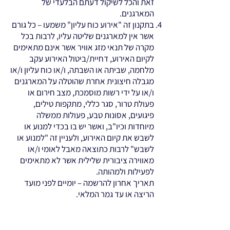
זאת והכל לשיקול דעתם הבלעדי של
המארגנים.
בתקנון זה "אירוע כוח עליון" משמעו – כל גורם
אשר אין למארגנים שליטה עליו, לרבות בכל
מקרה של תנאי מזג אוויר אשר אינם מתאימים
לקיום האירוע, דחיית/ביטול האירוע עקב
מלחמה, שביתה או השבתה, ו/או כוח עליון ו/או
מגבלה חיצונית אחרת שהוטלה על המארגנים
ו/או על ידי רשות מוסמכת, מצב חירום או
פעולת טרור, סגר כללי, מתקפות טילים,
פיגועים, אסונות טבע, פעולות ממשלה
מיוחדות וכיו"ב, ואשר יש בו בכדי למנוע או
לשבש את קיום האירוע, ולעניין זה "למנוע או
לשבש" לרבות כתוצאה מאבל לאומי ו/או
מאווירה ציבורית שלילית אשר לא מתאימים
לפעילות ולמהותה.
תאריך אחרון להרשמה – יומיים לפני מועד
הריצה או עד גמר המלאי.