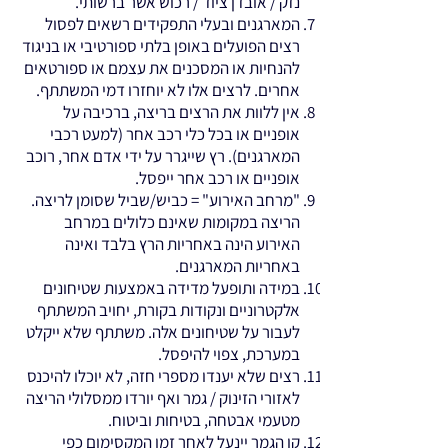
נזק / אובדן ציוד / רכוש אשר ברשותי.
המארגנים ובעלי התפקידים רשאים לפסול
רצים הפועלים באופן בלתי ספורטיבי או בניגוד
להנחיות או המסכנים את עצמם או ספורטאים
אחרים. לרצים אלו לא יוחזרו דמי המשתתף.
אין ללוות את הרצים בריצה, ברכיבה על
אופניים או בכל כלי רכב אחר (למעט רכבי
המארגנים). רץ שייגרר על ידי אדם אחר, רוכב
אופניים או רכב אחר ייפסל.
"מרחב האירוע" = כביש/שביל שסומן לריצה.
הריצה במקומות שאינם כלולים במרחב
האירוע הינה באחריות הרץ בלבד ואינה
באחריות המארגנים.
במידה ותופעל מדידה באמצעות שטיחונים
אלקטרוניים ונקודות בקורת, יחויב המשתתף
לעבור על שטיחונים אלה. משתתף שלא ייקלט
במערכת, צפוי להיפסל.
רצים שלא יענדו מספרי חזה, לא יוכלו להיכנס
לאזורי הזינוק / גמר ואף יורדו ממסלולי הריצה
מטעמי אבטחה, בטיחות וביטוח.
קו הגמר יינעל לאחר זמן המקסימום כפי