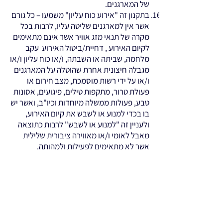
של המארגנים.
בתקנון זה "אירוע כוח עליון" משמעו – כל גורם
אשר אין למארגנים שליטה עליו, לרבות בכל
מקרה של תנאי מזג אוויר אשר אינם מתאימים
לקיום האירוע , דחיית/ביטול האירוע עקב
מלחמה, שביתה או השבתה, ו/או כוח עליון ו/או
מגבלה חיצונית אחרת שהוטלה על המארגנים
ו/או על ידי רשות מוסמכת, מצב חירום או
פעולת טרור, מתקפות טילים, פיגועים, אסונות
טבע, פעולות ממשלה מיוחדות וכיו"ב, ואשר יש
בו בכדי למנוע או לשבש את קיום האירוע,
ולעניין זה "למנוע או לשבש" לרבות כתוצאה
מאבל לאומי ו/או מאווירה ציבורית שלילית
אשר לא מתאימים לפעילות ולמהותה.
אישורים רפואיים:
בעקבות פסיקת בית המשפט 12.2015 אין
צורך באישורים רפואיים,
אלא בחתימת המשתתף על הצהרת בריאות
במהלך הרישום.