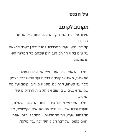
על הכנס
מקוטב לקוטב
סיפור על הים, המרחק, והפלגה אחת שאי אפשר 
לשכוח
קהילת 'רבע שעה' מתכבדת להזמינכם.ן לערב הרצאה 
על שיט בקווי הרוחב הגבוהים שבהם כל הפלגה היא 
הרפתקה.
בחלקו הראשון של הערב נצא אל עולם השיט 
המאתגר, מאנטארקטיקה בדרום ועד סבאלברד בצפון. 
נדבר על סערות, קרחונים, פינגווינים ודובי קוטב ועל מה 
שמושך אנשים שוב ושוב אל הקצוות הרחוקים של 
המפה.
בחלק השני נצלול אל סיפור אחד, הפלגה באיסלנד, 
סוערת ורבת אירועים. נכיר את התנאים הקיצוניים, את 
הדילמות שעלו, את ההחלטות שהתקבלו בזמן אמת 
והאם בסופו של דבר הכול היה "בדיעבד פלוס".