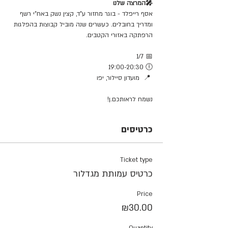
🎤המרצה שלנו
אסף רייפלד - בוגר מחזור ע"ד, קצין נשק באח"י רשף 
ומדריך בחובלים. כעשרים שנה מוביל קבוצות בהפלגות 
הרפתקה באזורי הקטבים.
 1/7 📅
19:00-20:30 🕕
 📍  מועדון סיילור, יפו
נשמח לראותכם.ן!
כרטיסים
Ticket type
כרטיס עמותת מגדלור
Price
₪30.00