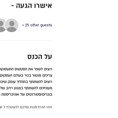
- אישרו הגעה
+ 25 other guests
על הכנס
רוצים לשפר את הסטטוס התעסוקתי
צריכים מנטור בכיר בעולם העסקי
רוצים להשתתף בתהליך עומק שיכו
מעוניינים להשתתף במגוון רחב של 
בוגרים/סטודנטים של אוניבריסטת 
זוהי ההזדמנות שלכם להצטרף ל webinar שעוסק בתוכנית "תופסים כיוון" של דיקאנאט באוניברסיטת חיפה, עמותת חינוך לפסגות ועמותת מגדלור!