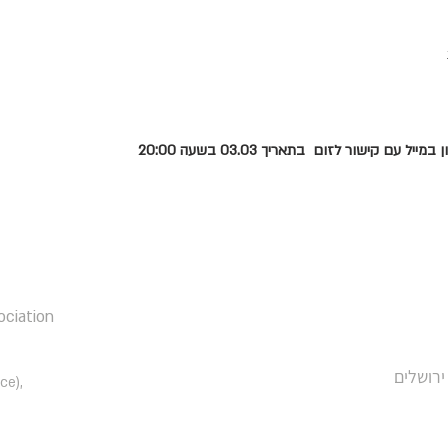
ם קישור לזום  בתאריך 03.03 בשעה 20:00
ociation
רים 23 (משרד רו״ח BDSK), ירושלים
ce),