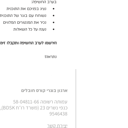
בערב החשיפה:
 נציג בפניכם את התוכנית
 נשוחח עם בוגר של התוכנית
 נכיר את המנטורים המלווים 
 נענה על כל השאלות 
הירשמו לערב החשיפה ותקבלו זימון במייל ע
נתראה!
ארגון בוגרי קורס חובלים
עמותה רשומה 58-04811-66
כנפי נש
9546438
יצירת קשר