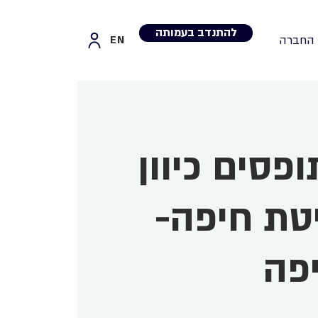
להתנדב בעמותה
 החברה
EN
ופסים כיוון
טת חיפה-
פה