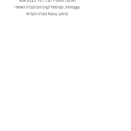
חולצת T-shirt מבד רגיל בצבע אפור
Vintage, עם סמל קצין הים מצדה האחורי
וכיתוב Navy מצדה הקדמי
ארגון בוגרי קורס חובלים
עמותה רשומה
58-04811-66
כנפי נשרים 23 (משרד רו״ח BDSK), ירושלים
9546438
יצירת קשר
© ארגון בוגרי קורס חובלים (ע.ר.) 2019, כל הזכויות שמורות