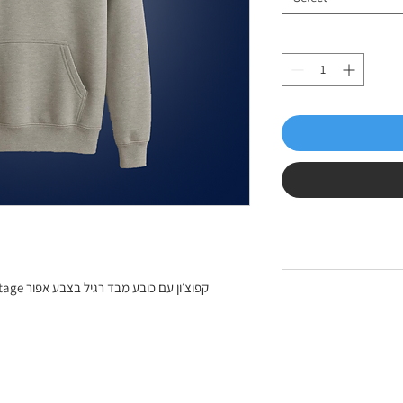
קפוצ׳ון עם כובע מבד רגיל בצבע אפור Vintage, עם סמל קצין הים משני צדיו