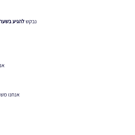
נבקש
להגיע בשעה
אנ
אנחנו משי