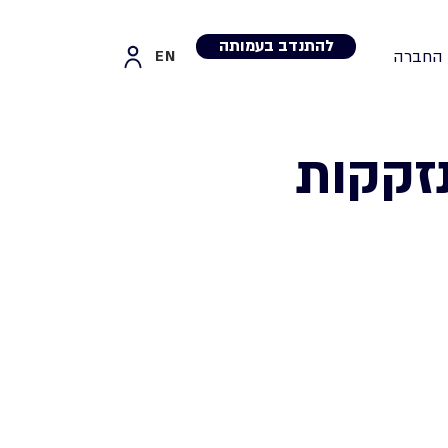
להתנדב בעמותה
 החברה
EN
זקקות