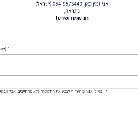
אני זמין כאן: 054-9573440 (ישראל)
נתראה,
חג שמח ושבע!
*
שם מלא - של ראש הצוות (אחראי רכב)
*
באילו אזורים תעדיף לבצע את החלוקה? (לא מתחייבים, אבל מבטיחים להשתדל לקחת את זה בחשבון)