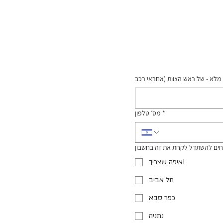
*
מס׳ טלפון
איפה שצריך!
תל אביב
כפר סבא
נתניה