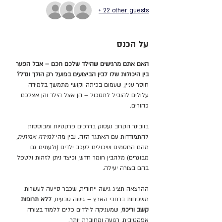
+ 22 other guests
על הכנס
האם אתם מרגישים שהילד שלכם חכם – אבל הפער 
בין היכולות שלו לבין הביצועים בפועל רק הולך וגדל?
חוסר עניין, שעמום בכיתה וקושי מתמשך בלמידה 
עלולים להוביל לתסכול – הן אצל הילד והן אצלכם 
כהורים.
בוובינר הקרוב נעסוק בדרכים פרקטיות ומבוססות 
להתמודדות עם האתגר הזה. נבין מהי 
למידה אמיתית
, 
מהם החסמים שיכולים לעכב ילדים (ולעתים גם 
מבוגרים) מלהבין חומר חדש, וכיצד ניתן לזהות ולטפל 
בהם בצורה יעילה.
ההרצאה תציג גישה ייחודית, שכבר סייעה לעשרות 
משפחות ברחבי הארץ – גישה טבעית, 
ללא תרופות 
קשב וריכוז
, שמעניקה לילדים כלים ללמוד בצורה 
אפקטיבית, רגועה ומחוברת יותר.