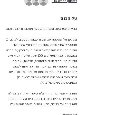
+ 18 other guests
על הכנס
קהילת רבע שעה ועמותת העטלף מתכבדות להזמינכם:
צוללים אל ההיסטוריה: אוניות טבועות מסביב לעולם ⚓
מהסטי"ל אח"י סופה שטובעה מול חופי אילת ועד 
אוניית המערכה מארקגראף ששוכנת על קרקעית מפרץ 
בסקוטלנד כבר למעלה מ-100 שנה, צלילה אל אונייה 
טבועה היא תמיד חוויה מיסתורית, מרגשת, ואפופה 
בסיפור היסטורי מרתק. אמיר גור ייקח אותו למסע 
ייחודי, הנודד בין מספר מקומות על פני הגלובוס, וביחד 
נגלה כיצד שומר הים סודות שאפשר לראות רק 
כשמביטים בעיניים של צולל.
המרצה- אמיר גור, מחזור צ"א שייט, הוא מדריך צלילה 
ותיק, מדריך טיולים בחברה הגאוגרפית וצלם תת מימי. 
הוא כותב על צלילה, טבע וטיולים באתר האישי שלו. 