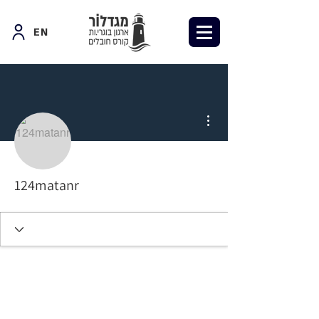
EN
More actions
124matanr