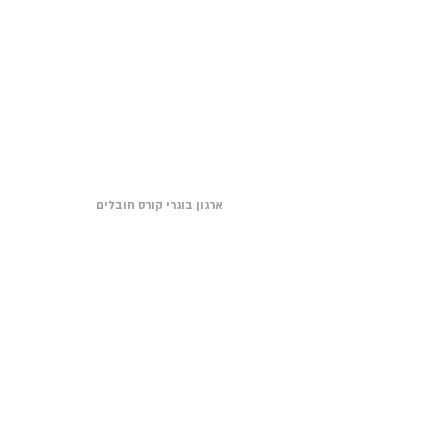
ארגון בוגרי קורס חובלים
עמותה רשומה
58-04811-66
כנפי נשרים 23 (משרד רו״ח BDSK), ירושלים
9546438
יצירת קשר
© ארגון בוגרי קורס חובלים (ע.ר.) 2019, כל הזכויות שמורות
תנאי שימוש ומדיניות פרטיות
∙
תקנון העמותה