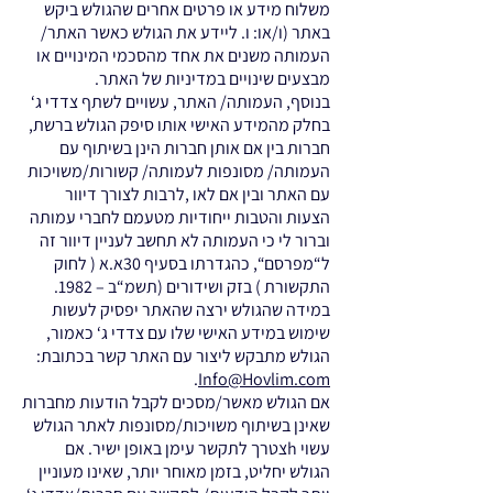
משלוח מידע או פרטים אחרים שהגולש ביקש
באתר (ו/או: ו. ליידע את הגולש כאשר האתר/
העמותה משנים את אחד מהסכמי המינויים או
מבצעים שינויים במדיניות של האתר.
בנוסף, העמותה/ האתר, עשויים לשתף צדדי ג‘
בחלק מהמידע האישי אותו סיפק הגולש ברשת,
חברות בין אם אותן חברות הינן בשיתוף עם
העמותה/ מסונפות לעמותה/ קשורות/משויכות
עם האתר ובין אם לאו ,לרבות לצורך דיוור
הצעות והטבות ייחודיות מטעמם לחברי עמותה
וברור לי כי העמותה לא תחשב לעניין דיוור זה
ל“מפרסם“, כהגדרתו בסעיף 30א.א ( לחוק
התקשורת ) בזק ושידורים (תשמ“ב – 1982.
במידה שהגולש ירצה שהאתר יפסיק לעשות
שימוש במידע האישי שלו עם צדדי ג‘ כאמור,
הגולש מתבקש ליצור עם האתר קשר בכתובת:
.
Info@Hovlim.com
אם הגולש מאשר/מסכים לקבל הודעות מחברות
שאינן בשיתוף משויכות/מסונפות לאתר הגולש
עשוי hצטרך לתקשר עימן באופן ישיר. אם
הגולש יחליט, בזמן מאוחר יותר, שאינו מעוניין