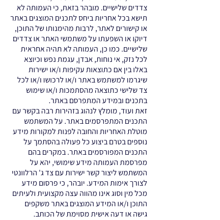
צדדים שלישיים. מובהר בזאת, כי העמותה לא
תישא בכל אחריות ביחס לתכנים המוצגים באתר
או קישורים לאתר, לרבות מהימנותו של התוכן,
דיוקו או השפעתו על משתמשי האתר או צדדים
שלישיים. כמו כן, העמותה לא תהיה אחראית
לכל נזק, אי נוחות, אבדן, עגמת נפש וכיוצא
באלו בין אם כתוצאות עקיפות ו/או ישירות
שיגרמו למשתמש באתר ו/או לרכושו ו/או לכל
צד שלישי כתוצאה מהסתמכות ו/או שימוש
בתכנים ובמידע המתפרסם באתר.
זאת ועוד, מומלץ לנהוג בזהירות רבה בקשר עם
התכנים המתפרסמים באתר. על המשתמש
מוטלת האחריות והחובה לפנות למקורות מידע
נוספים בטרם ביצוע כל פעולה בהסתמך על
התכנים המפורסמים באתר. במקרים בהם
מפרסמת העמותה מידע שימושי, יהא על
המשתמש ליצור קשר ישירות עם צד ג' הרלוונטי
לצורך אימות המידע. יובהר, כי פרסום מידע
מכל מין וסוג אינו מהווה עצה מקצועית ולעיתים
התוכן ו/או המידע המוצגים באתר משקפים
גישה או דעה אישית מסוימת של הכותב.