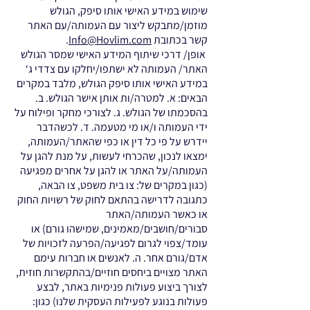
שימוש במידע האישי אותו סיפק, הגולש
מוזמן/מתבקש ליצור עם העמותה/עם האתר
קשר בכתובת
Info@Hovlim.com
.
אופן/ דרכי שיתוף המידע האישי שמסר הגולש
האתר/ העמותה לא ישתפו/יחלקו עם צדדי ג‘
במידע האישי אותו סיפק הגולש, מלבד במקרים
הבאים: א. למטרה/ות אותן אישר הגולש. ב.
בהסכמתו של הגולש. ג. לצורכי מחקר ופילוח על
ידי העמותה ו/או מי מטעמה. ד. לכשהדבר
יידרש על פי כל דין או כפי שהאתר/העמותה,
ימצאו לנכון, שהכרחי לעשות, על מנת להגן על
העמותה/על האתר או להגן על אחרים מפגיעה
(כגון במקרים של: צו בית משפט, צו הבאה,
כתגובה לדרישה בהתאם לחוק של רשויות החוק
או כאשר העמותה/האתר
סבורים/חושבים/מאמינים, שמישהו גורם) או
עומד/צפוי לגרום לפגיעה/הפרעה לזכויות של
אדם/גורם אחר. ה. לאנשים או חברות עימם
האתר מצויים ביחסים חוזיים/בהתקשרות חוזית,
לצורך ביצוע פעולות פנימיות באתר, לבצע
פעולות בנוגע לפעילות העסקית שלנו) כגון: