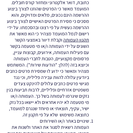
כתובת, דואר אלקטרוני ומחזור קורס חובלים.
המועמד מאשר כי הפרטים שהוזנו לצורך ביצוע
ההרשמה הינם נכונים, מלאים ומדויקים, והוא
מסכים כי מסירת הפרטים האישיים לצורך ביצוע
ההרשמה נעשית על פי רצונו ובהסכמתו. על ידי
רישום לנמל המועמד מצהיר כי הוא מאשר את
תקנון העמותה
וקבלת דיוור באמצעי הקשר
השונים על ידי העמותה ו/או מי מטעמה בקשר
עם פעילות העמותה, אירועים, קבוצות עניין,
פרסומים מקצועיים, הטבות לחברי העמותה
וכיוצא בזה (להלן: "הודעות שירות"). המשתמש
מצהיר ומאשר כי ידוע לו שמסירת פרטים כוזבים
ביודעין עלולה להוות עבירה פלילית, וכי נגד
מגישי פרטים כוזבים עלולים להינקט צעדים
משפטיים אזרחיים ופליליים, לרבות תביעות בגין
נזקים שיגרמו לעמותה בשל כך. העמותה ו/או
מי מטעמה לא יהיו אחראים ולא יישאו בכל נזק
ישיר, עקיף, תוצאתי או מיוחד שנגרם למועמד,
כתוצאה משימוש שלא על פי תקנון זה.
שינויים באתר ו/או השירותים
העמותה רשאית לסגור את האתר ולשנות את