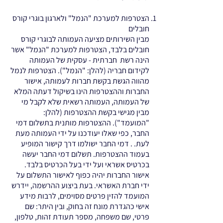
הצטרפות למערכת "הנמל" ולארגון בוגרי קורס
חובלים
מבין השירותים מציעה העמותה לבוגרי קורס
חובלים בלבד, הצטרפות למערכת "הנמל" אשר
הינה רשת חברתית - עסקית של העמותה
לקידום חבריה (להלן: "הנמל"). הצטרפות לנמל
מהווה הגשת בקשת חברות לעמותה, אישור
החברות וההצטרפות הינו בשיקול דעתה המלא
של העמותה, העמותה רשאית שלא לקבל מי
מבין מגישי בקשת ההצטרפות (להלן:
"המועמד"). ההצטרפות מותנית בתשלום דמי
החבר, כפי שאלו יעודכנו על ידי העמותה מעת
לעת. . דמי החבר ישולמו דרך קישור המופיע
בעמוד ההצטרפות. תשלום דמי החבר יעשה
בכרטיס אשראי ועל ידי בעל הכרטיס בלבד.
אישור החברות יהיה כפוף לאישור התשלום על
ידי חברת האשראי. בעת ביצוע ההרשמה, יידרש
המועמד להזין פרטים מסוימים, לרבות מידע
אישי כהגדרת מונח זה בחוק, ובין היתר: שם
פרטי, שם משפחה, מספר תעודת זהות, טלפון,