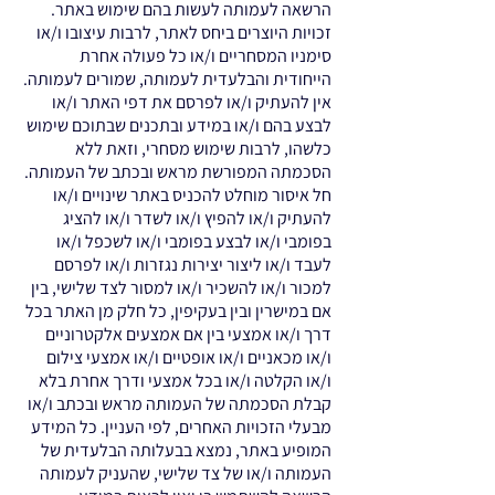
הרשאה לעמותה לעשות בהם שימוש באתר.
זכויות היוצרים ביחס לאתר, לרבות עיצובו ו/או
סימניו המסחריים ו/או כל פעולה אחרת
הייחודית והבלעדית לעמותה, שמורים לעמותה.
אין להעתיק ו/או לפרסם את דפי האתר ו/או
לבצע בהם ו/או במידע ובתכנים שבתוכם שימוש
כלשהו, לרבות שימוש מסחרי, וזאת ללא
הסכמתה המפורשת מראש ובכתב של העמותה.
חל איסור מוחלט להכניס באתר שינויים ו/או
להעתיק ו/או להפיץ ו/או לשדר ו/או להציג
בפומבי ו/או לבצע בפומבי ו/או לשכפל ו/או
לעבד ו/או ליצור יצירות נגזרות ו/או לפרסם
למכור ו/או להשכיר ו/או למסור לצד שלישי, בין
אם במישרין ובין בעקיפין, כל חלק מן האתר בכל
דרך ו/או אמצעי בין אם אמצעים אלקטרוניים
ו/או מכאניים ו/או אופטיים ו/או אמצעי צילום
ו/או הקלטה ו/או בכל אמצעי ודרך אחרת בלא
קבלת הסכמתה של העמותה מראש ובכתב ו/או
מבעלי הזכויות האחרים, לפי העניין. כל המידע
המופיע באתר, נמצא בבעלותה הבלעדית של
העמותה ו/או של צד שלישי, שהעניק לעמותה