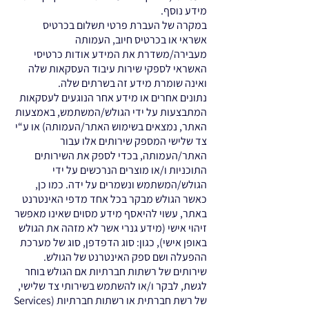
מידע נוסף.
במקרה של העברת פרטי תשלום בכרטיס
אשראי או בכרטיס חיוב, העמותה
מעבירה/משדרת את המידע אודות כרטיסי
האשראי לספקי שירות עיבוד העסקאות שלה
ואינה שומרת מידע זה בשרתים שלה.
נתונים אחרים או מידע אחר הנוגעים לעסקאות
המתבצעות על ידי הגולש/המשתמש, באמצעות
האתר, נמצאים בשימוש האתר/העמותה) או ע“י
צד שלישי המספק שירותים אלו עבור
האתר/העמותה, בכדי לספק את השירותים
התוכניות ו/או מוצרים הנרכשים על ידי
הגולש/המשתמש ונשמרים על ידה. כמו כן,
כאשר הגולש מבקר בכל אחד מדפי האינטרנט
באתר, עשוי להיאסף מידע מסוים שאינו מאפשר
זיהוי אישי (מידע גנרי אשר לא מזהה את הגולש
באופן אישי), כגון: סוג הדפדפן, סוג של מערכת
ההפעלה ושם ספק האינטרנט של הגולש.
שירותים של רשתות חברתיות אם הגולש בוחר
לגשת, לבקר ו/או להשתמש בשירותי צד שלישי,
של רשת חברתית או רשתות חברתיות (Services