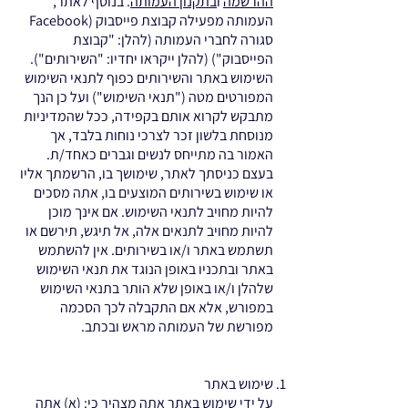
ההרשמה
ו
בתקנון העמותה
. בנוסף לאתר,
העמותה מפעילה קבוצת פייסבוק (Facebook
סגורה לחברי העמותה (להלן: "קבוצת
הפייסבוק") (להלן ייקראו יחדיו: "השירותים").
השימוש באתר והשירותים כפוף לתנאי השימוש
המפורטים מטה ("תנאי השימוש") ועל כן הנך
מתבקש לקרוא אותם בקפידה, ככל שהמדיניות
מנוסחת בלשון זכר לצרכי נוחות בלבד, אך
האמור בה מתייחס לנשים וגברים כאחד/ת.
בעצם כניסתך לאתר, שימושך בו, הרשמתך אליו
או שימוש בשירותים המוצעים בו, אתה מסכים
להיות מחויב לתנאי השימוש. אם אינך מוכן
להיות מחויב לתנאים אלה, אל תיגש, תירשם או
תשתמש באתר ו/או בשירותים. אין להשתמש
באתר ובתכניו באופן הנוגד את תנאי השימוש
שלהלן ו/או באופן שלא הותר בתנאי השימוש
במפורש, אלא אם התקבלה לכך הסכמה
מפורשת של העמותה מראש ובכתב.
שימוש באתר
על ידי שימוש באתר אתה מצהיר כי: (א) אתה