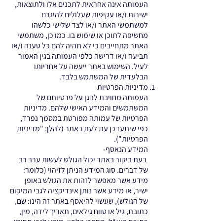
העמותה אינה אחראית לתכנים אלו ולתוצאות,
ישירות ו/או עקיפות שעלולים להיגרם
למשתמשי האתר ו/או לצד שלישי כלשהו
מחשיפה לתוכן או שימוש בו. כמו כן, משתמשי
האתר מתחייבים כי לא תהיה להם כל טענה ו/או
תביעה ו/או דרישה כלפי העמותה בגין האמור
לעיל. השימוש באתר ייעשה על אחריותו
הבלעדית של המשתמש בלבד.
מדיניות הפרטיות
העמותה מחויבת להגן על פרטיותם של
המשתמשים והמידע האישי שלהם. מדיניות
הפרטיות של עמותה מפורטת במסמך נפרד,
כפי שיתעדכן עת לעת באתר (להלן: "מדיניות
הפרטיות").
המידע הנאסף-
בעת ביקור באתר יכול הגולש לעשות ערב רב
של דברים. סוג המידע הניתן לזיהוי (כלומר:
מידע אשר מאפשר לזהות את הגולש באופן
ישיר, או מידע אשר נותן אינדיקציה לגבי המיקום
של הגולש), שעשוי להיאסף באתר זה הינו: שם,
כתובת, גיל או טווח גילאים, תאריך לידה, מין,