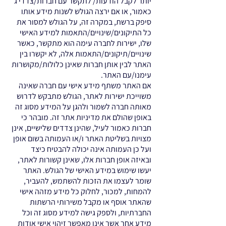
יותר לקבל הודעות/ לתקשר עם חברות/צדדי ג‘
כאמור, או אם ירצה הגולש לשנות מידע אותו
סיפק ברשת, במקרה זה, על הגולש למסור את
כל התיקונים/שינויים/התאמות למידע האישי
שלו, ישירות לחברה עימה הוא מתקשר, כאשר
שינויים/תיקונים/התאמות אלה, לא יקשרו בין
האתר לבין אותן חברות שאינן כלולות/מקושרות
עימנו/עם האתר.
אם האתר משתף מידע אישי עם חברה שאינה
משוייכת ישירות לאתר, הגולש מתבקש לדרוש
מאותה חברה לשמור ולהגן על המידע מסוג זה
באופן שהולם את מדיניות אתר זה. מובהר כי
חברות כאמור לעיל, שהינן צדדים שלישיים, אינן
מצויות בשליטת האתר ו/או העמותה בשום אופן
ועל כן העמותה אינה יכולה להבטיח כיצד
ובאיזה אופן חברות אלו, שאינן קשורות לאתר,
יעשו שימוש במידע האישי של הגולש. האתר
שומר לעצמו את הזכות להשתמש, להעביר,
להמחות, למכור, לחלוק כל מידע מזהה אישי
שהאתר אוסף או מקבל משירותי הרשתות
החברתיות, ולספק גישה למידע מסוג זה וכל
מידע אחר אשר אינו מאפשר זיהוי אישי אודות