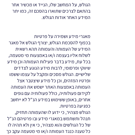
הגולש, על המחשב שלו, הנייד או מכשיר אחר
בהתאם לצרכים שתוארו בהסכם זה, כמו יתר
המידע האחר אודות הגולש.
מאגרי מידע ושמירה על פרטיות
בכפוף להסכמת הגולש, יצורף הגולש אל מאגר
המידע של העמותה והעמותה תהא רשאית
לשלוח אליו בעצמה ו/או באמצעות מי מטעמה,
בכל עת, מידע בדבר פעילות העמותה וכן מידע
שיווקי ופרסומי, לרבות מידע הנוגע לצדדים
שלישיים. הגולש מסכים ומקבל על עצמו ששמו
ופרטיו המזהים, וכן כל מידע שיצטבר אצל
העמותה באמצעות האתר ישמש את העמותה
לקידום פעולותיה, כולל פעולותיה עם גופים
אחרים, באופן ששימוש במידע הנ"ל לא ייחשב
כפגיעה בפרטיות.
הגולש מצהיר, כי ידוע לו שהעמותה תחזיק,
תנהל ותשתמש במאגרי מידע ובו פרטיהם הנ"ל
של כל הגולשים והוא מצהיר, כי אין ולא תהיה לו
כל טענה כנגד העמותה ו/או מי מטעמה עקב כך