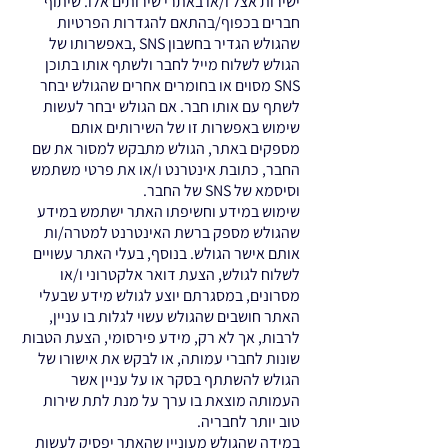
ישירות אצל ו/או באתרי שירותים אלו. שיתוף
חברים בכפוף/בהתאם להגדרות הפרטיות
שהגולש הגדיר בחשבון SNS ,באפשרותו של
הגולש לשלוח מייל לחבר ולשתף אותו בתוכן
SNS מסוים או בחומרים אחרים שהגולש יבחר
לשתף עם אותו חבר. אם הגולש יבחר לעשות
שימוש באפשרות זו של השירותים אותם
מספקים באתר, הגולש מתבקש למסור את שם
החבר, כתובת אינטרנט ו/או את פרטי משתמש
וסיסמא של SNS של החבר.
שימוש במידע וחשיפתו האתר ישתמש במידע
שהגולש מספק ברשת האינטרנט למטרה/ות
אותם אישר הגולש. בנוסף, בעלי האתר עשויים
לשלוח לגולש, הצעת דואר אלקטרוני ו/או
מסרונים, במסגרתם יוצע לגולש מידע שבעלי
האתר חושבים שהגולש עשוי לגלות בו עניין,
לרבות, אך לא רק, מידע פירסומי, הצעת הטבות
שונות לחברי עמותה, או לבקש את אישורו של
הגולש להשתתף בסקר או על עניין אשר
העמותה מוצאת בו ערך על מנת לתת שירות
טוב יותר לחבריה.
במידה שהגולש מעוניין שהאתר יפסיק לעשות