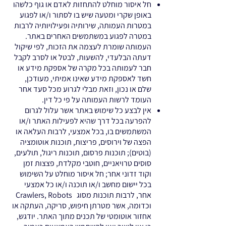
חל איסור מוחלט להתחזות לאדם או גוף כלשהו
באופן שקרי ומטעה שיש בו לסתור ו/או לפגוע
במטרות העמותה, שירותיה ופעילויותיה לרבות
במטרה לפגוע במשתמשים האחרים באתר.
העמותה שומרת לעצמה את הזכות, לפי שיקול
דעתה הבלעדי, להשעות, לבטל או לסרב לקבל
חבר לעמותה בכל מקרה של אספקת מידע או
חשד לאספקת מידע שאינו אמיתי, מעודכן,
שלם או נכון, וזאת מבלי לגרוע מכל סעד אחר
העומד לרשות העמותה על פי כל דין.
אין לבצע כל שימוש באתר אשר עלול לגרום
להפרעה בכל דרך שהיא לפעילות האתר ו/או
המשתמשים בו, בכל אמצעי, לרבות העלאה או
הפצה של וירוסים, פריצות, תוכנות אוטומציה
(בוטים); תוכנות פרסום, תוכנות ריגול, תולעים,
סוסים טרויאניים, חוטבי מקלדת, פצצות זמן
וקוד זדוני אחר; חל איסור מוחלט על השימוש
בכל יישום מחשב ו/או תוכנה ו/או כל אמצעי
אחר, לרבות תוכנות מסוג Crawlers, Robots
וכדומה, אשר מטרתן חיפוש, סריקה, העתקה או
אחזור אוטומטי של תכנים מתוך האתר. יודגש,