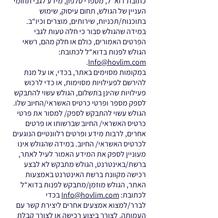
כתובת דוא“ל, מספרי טלפון, מידע לגבי תחומי
העניין של הגולש, תחום עיסוק, שימוש
בתוכנות/תכניות, שירותים, מוצרים וכיו“ב.
במידה שהגולש סבור כי חלה טעות לגבי
הפרטים האמורים, כולם או חלק מהם, רשאי
הגולש לפנות בדוא“ל לכתובת:
.
Info@hovlim.com
במקומות מסוימים באתר, בכדי, או על מנת
להירשם לפעילויות מסוימות, או כדי לרכוש
פעילויות שהינן בתשלום, הגולש עשוי להתבקש
לספק מספר ופרטי כרטיס האשראי/החיוב שלו.
הגולש עשוי להתבקש לספק/ למסור את פרטי
כרטיס האשראי/ החיוב שברשותו או פרטים
אחרים, לרבות מידע ופרטים רלוונטיים הנוגעים
לכרטיס האשראי/ החיוב. במידה שהגולש אינו
מעוניין לספק את המידע האמור לעיל לאתר,
ברשת/באינטרנט, הגולש מתבקש לא לבצע
רכישה מקוונת ברשת האינטרנט באמצעות
האתר, הגולש מוזמן/מתבקש לפנות בדוא“ל
לכתובת:
Info@hovlim.com
בכדי
לברר/למצוא אמצעים אחרים ליצירת קשר עם
העמותה, לצורך ביצוע רכישה או לצורך קבלת