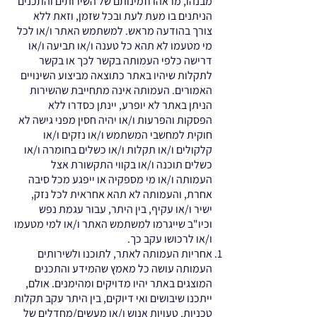
מבנהו, מראהו וזמינותם של השירותים והתכנים
הניתנים בו מעת לעת ובכל שזמן, וזאת ללא
צורך בהודעה מראש. למשתמש האתר ו/או לכל
מי מטעמו לא תהא כל טענה ו/או תביעה ו/או
דרישה כלפי העמותה בקשר לכך או בקשר
לתקלות שיהיו באתר כתוצאה מביצוע השינויים
האמורים. העמותה אינה מתחייבת שהשירות
הניתן באתר לא יופרע, יינתן כסדרו ללא
הפסקות והפרעות ו/או יהיה חסין מפני גישה לא
חוקית למחשבי המשתמש ו/או נזקים ו/או
קלקולים ו/או תקלות ו/או כשלים בחומרה ו/או
כשלים תוכנה ו/או בקווי התקשורת אצל
העמותה ו/או מי מספקיה או ייפגע מכל סיבה
אחרת, והעמותה לא תהא אחראית לכל נזק,
ישיר ו/או עקיף, בין היתר, עבור עגמת נפש
וכיו"ב שייגרמו למשתמש האתר ו/או למי מטעמו
ו/או לרכושו עקב כך.
אחריות העמותה לאתר, לתוכנו ולשירותים
העמותה עושה כל מאמץ שהמידע והתכנים
המוצגים באתר יהיו מדויקים ומהימנים. אולם,
ייתכנו שיבושים ואי דיוקים, בין היתר עקב תקלות
טכניות, טעויות אנוש ו/או מעשים/מחדלים של