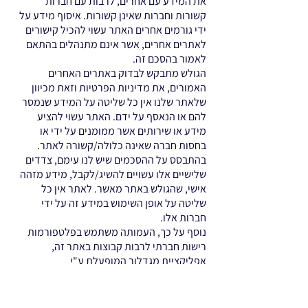
את המידע עם אחרים, לרבות עם חברות
קשורות וחברות שאינן קשורות. איסוף מידע על
ידי גורמים אחרים האתר עשוי להכיל קישורים
לאתרים אחרים, אשר אינם מתנהלים בהתאם
לאמור בהסכם זה.
הגולש מתבקש לבדוק באתרים האחרים
האמורים, את מדיניות הפרטיות וזאת מכיוון
שלאתר שלנו אין כל שליטה על המידע שנמסר
להם או הנאסף על ידם. האתר עשוי להציע
מידע או שירותים אשר ממומנים על ידי או
בחסות חברה שאינה כלולה/קשורה לאתר.
בהתבסס על ההסכמים שיש לנו עימם, צדדים
שלישיים אלו עשויים להשיג/לקבל, מידע מזהה
אישי, שהגולש באתר מאשר. לאתר אין כל
שליטה על אופן השימוש במידע זה על ידי
חברות אלו.
נוסף על כך, העמותה משתמש בפלטפורמות
רישות חברתי לרבות קבוצות באתר זה,
אפליקציית מגדלור המופעלת ע"י
Connecteam. מידע אישי אשר ישותף לכלל
חברי הקבוצה במסגרת קבוצות אלו יעשה
באישור בהסכמת המשתמש.