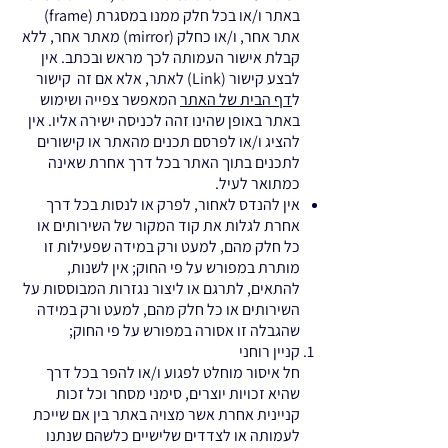
באתר ו/או בכל חלק ממנו במסגרת (frame)
אתר אחר, ו/או כחלק (mirror) מאתר אחר, ללא
קבלת אישור העמותה לכך מראש ובכתב. אין
לבצע קישור (Link) לאתר, אלא אם זה קישור
ל
דף הבית של האתר
המאפשר צפייה ושימוש
באתר באופן שהינו זהה לכניסה ישירה אליו. אין
להציג ו/או לפרסם תכנים מהאתר או קישורים
לתכנים בתוך האתר בכל דרך אחרת שאינה
כמתואר לעיל.
אין להנדס לאחור, לפרק או לנסות בכל דרך
אחרת לגלות את קוד המקור של השירותים או
כל חלק מהם, למעט ורק במידה שפעילות זו
מותרת במפורש על פי החוק; אין לשנות,
להתאים, לתרגם או ליצור נגזרות המבוססות על
השירותים או כל חלק מהם, למעט ורק במידה
שהגבלה זו אסורה במפורש על פי החוק;
קניין רוחני
חל איסור מוחלט לפגוע ו/או להפר בכל דרך
שהיא זכויות יוצרים, סימני מסחר וכל זכות
קניינית אחרת אשר מצויה באתר בין אם שייכת
לעמותה או לצדדים שלישיים כלשהם שנתנו