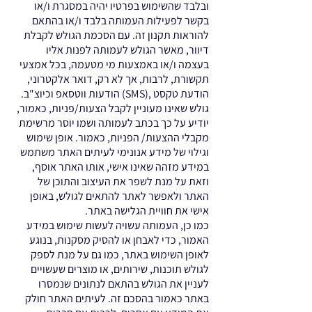
ובלבד שהשימוש בפרטיו יהיה במסגרת ו/או
בקשר לפעילות העמותה בלבד ו/או בהתאם
להוראות תקנון זה. עם הסכמת הגולש לקבלת
דיוור, מאשר הגולש לעמותה לפנות אליו
בעצמה ו/או באמצעות מי מטעמה, בכל אמצעי
תקשורת, לרבות, אך לא רק, דואר אלקטרוני,
הודעת טקסט ,(SMS) הודעות ווטסאפ וכיוצ"ב.
גולש שאינו מעוניין לקבל הצעות/פניות, כאמור,
יודיע על כך בכתב לעמותה ושמו יוסר מרשימת
מקבלי ההצעות/ הפניות, כאמור. אופן שימוש
וגילוי של מידע אנונימי לעיתים האתר משתמש
במידע מזהה שאינו אישי, אותו האתר אוסף,
וזאת על מנת לשפר את העיצוב והתוכן של
האתר ולאפשר לאתר להתאים לגולש, באופן
אישי את חוויית הגלישה באתר.
כמו כן, העמותה עשויה לעשות שימוש במידע
האמור, כדי לאבחן או להסיק מסקנות, בנוגע
לאופן השימוש באתר, כמו גם על מנת לספק
לגולש תוכנות, שירותים, או מוצרים שעשויים
לעניין את הגולש בהתאם לנתונים שנמסרו
באתר כאמור בהסכם זה. לעיתים האתר חולק