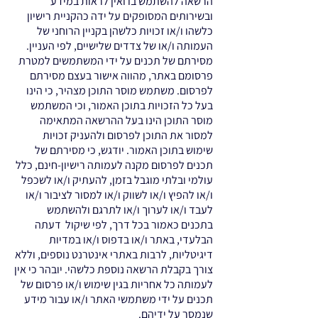
הרשאה להשתמש בו ואין לראות במידע
ובשירותים המסופקים על ידה כהקניית רישיון
כלשהו ו/או זכויות כלשהן בקניין הרוחני של
העמותה ו/או של צדדים שלישיים, לפי העניין.
מסירתם של תכנים על ידי המשתמשים למטרת
פרסומם באתר, מהווה אישור בעצם מסירתם
לפרסום. משתמש מוסר התוכן מצהיר, כי הינו
בעל כל הזכויות בתוכן האמור, וכי המשתמש
מוסר התוכן הינו בעל ההרשאה המתאימה
למסור את התוכן לפרסום ולהעניק זכויות
שימוש בתוכן האמור. יודגש, כי מסירתם של
תכנים לפרסום מקנה לעמותה רישיון-חינם, כלל
עולמי ובלתי מוגבל בזמן, להעתיק ו/או לשכפל
ו/או להפיץ ו/או לשווק ו/או למסור לציבור ו/או
לעבד ו/או לערוך ו/או לתרגם ולהשתמש
בתכנים כאמור בכל דרך, לפי שיקול דעתה
הבלעדי, באתר ו/או בדפוס ו/או במדיות
דיגיטליות, לרבות באתרי אינטרנט נוספים, וללא
צורך בקבלת הרשאה נוספת כלשהי. יובהר כי אין
לעמותה כל אחריות בגין שימוש ו/או פרסום של
תכנים על ידי משתמשי האתר ו/או עבור מידע
שנמסר על ידיהם.