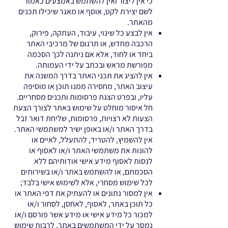
כי אין ליצור ואין להשתמש באמצעים כאמור
לשם יצירת לקט, אוסף או מאגר שיכילו תכנים
מהאתר.
אין לבצע כל שינוי, עיבוד, העתקה, פירוק,
הרכבה מחדש, או תרגום של מרכיבי האתר
ביחד או לחוד, אלא אם ניתנה לכך הסכמה
מפורשת מראש ובכתב על ידי העמותה.
אין להציג את תכני האתר בדרך המשנה את
עיצוב האתר, מחסירה ממנו תוכן או מוסיפה
עליו, ובפרט הצגת פרסומות ותכנים מסחריים.
חל איסור מוחלט על שימוש באתר לצורך הצעת
הצעות לא רצויות, פרסומות, שליחת דואר זבל
בדרך האתר ו/או באופן ישיר למשתמשי האתר.
אין להשמיץ, להטריד, להתעלל, לאיים או
להונות את משתמשי האתר ו/או לאסוף או
לנסות לאסוף מידע אישי אודותיהם ללא
הסכמתם, או להשתמש באתר ו/או בשירותים
לכל שימוש מסחרי, אלא לשימוש אישי בלבד;
אין למסור נתונים או להעתיק את דפי האתר או
כל תוכן באתר, לאסוף, לאחסן, לסחור ו/או
למכור כל מידע אישי או מידע אשר פורסם ו/או
נמסר על ידי המשתמשים באתר, לרבות שימוש