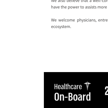
We also believe that a well-con
have the power to assists more 
We welcome physicians, entrep
ecosystem.