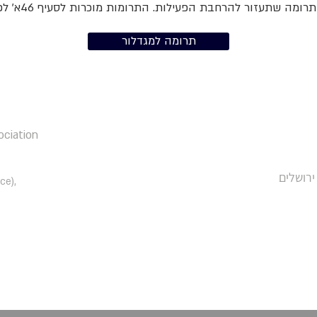
לגדול? נשמח לכל תרומה שתעזור להרחבת הפעילות. התרומות מוכרות לסעיף 4
תרומה למגדלור
ociation
כנפי נשרים 23 (משרד רו״ח BDSK), 
ce),