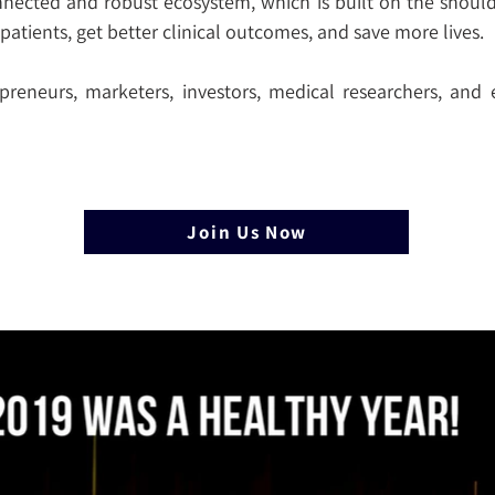
nected and robust ecosystem, which is built on the shoulde
patients, get better clinical outcomes, and save more lives.
reneurs, marketers, investors, medical researchers, and e
Join Us Now