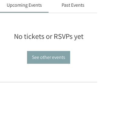
Upcoming Events
Past Events
No tickets or RSVPs yet
See other events
ארגון בוגרי קורס חובלים
עמותה רשומה
58-04811-66
כנפי נשרים 23 (משרד רו״ח BDSK), ירושלים
9546438